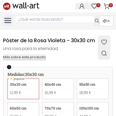
0
0
Artícul
Artículos e
IA
Póster de la Rosa Violeta - 30x30 cm
Una rosa para la eternidad.
Más sobre este producto
1
Medidas
:
30x30 cm
★
popular
30x30 cm
40x40 cm
50x50 cm
11,99 €
16,99 €
18,99 €
60x60 cm
70x70 cm
100x100 cm