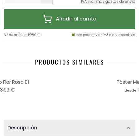
IVA incl. más gastos de envío
Añadir al carrito
N.º de artículo
:
PP80411
Listo para enviar
: 1-3 días laborables
PRODUCTOS SIMILARES
 Flor Rosa 01
Póster Mel
13,99 €
desde
Descripción