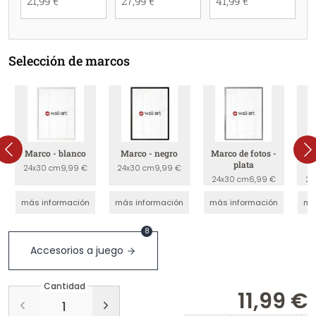
21,99 €
27,99 €
41,99 €
Selección de marcos
Marco - blanco
Marco - negro
Marco de fotos -
Ma
plata
24x30 cm
9,99 €
24x30 cm
9,99 €
24x30 cm
6,99 €
24
más información
más información
más información
má
8
Accesorios a juego
Cantidad
11,99 €