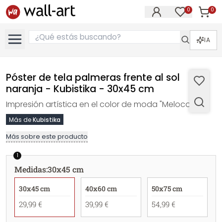
0
0
Artícul
Artículos e
IA
Póster de tela palmeras frente al sol
naranja - Kubistika - 30x45 cm
Impresión artística en el color de moda "Melocotón".
Más de
Kubistika
Más sobre este producto
1
Medidas
:
30x45 cm
30x45 cm
40x60 cm
50x75 cm
29,99 €
39,99 €
54,99 €