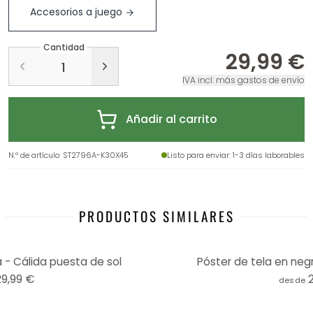
Accesorios a juego
Cantidad
29,99 €
IVA incl. más gastos de envío
Añadir al carrito
N.º de artículo
:
ST2796A-K30X45
Listo para enviar
: 1-3 días laborables
PRODUCTOS SIMILARES
a - Cálida puesta de sol
Póster de tela en negr
29,99 €
desde