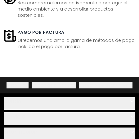
Nos comprometemos activamente a proteger el
medio ambiente y a desarrollar productos
sostenibles.
PAGO POR FACTURA
Ofrecemos una amplia gama de métodos de pago,
incluido el pago por factura.
Aviso legal
·
Política de privacidad
·
Derecho de desistimiento
Ayuda
Contacto
Servicio
Sobre nosotros
Instrucciones de pegado y montaje
Información
Preguntas frecuentes