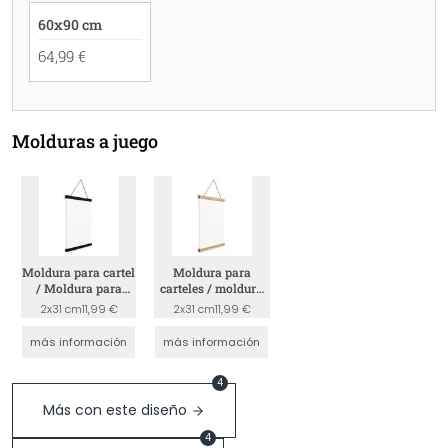
60x90 cm
64,99 €
Molduras a juego
Moldura para cartel
Moldura para
/ Moldura para
carteles / moldura
cuadro - Negro
para cuadros -
2x31 cm
11,99 €
2x31 cm
11,99 €
madera
más información
más información
4
Más con este diseño
4