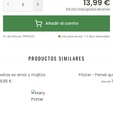
13,99 €
IVA incl. más gastos de envío
Añadir al carrito
N.º de artículo
:
PP66631
Listo para enviar
: 1-3 días laborables
PRODUCTOS SIMILARES
sitas es amor y mojitos
Póster - Pensé qu
16,99 €
desde