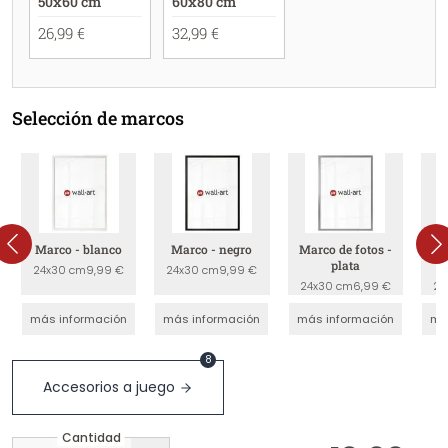
50x60 cm
60x80 cm
26,99 €
32,99 €
Selección de marcos
Marco - blanco
Marco - negro
Marco de fotos -
Ma
plata
24x30 cm
9,99 €
24x30 cm
9,99 €
24x30 cm
6,99 €
24
más información
más información
más información
má
8
Accesorios a juego
Cantidad