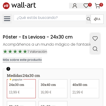
0
0
Artícul
Artículos e
IA
Póster - Es Leviosa - 24x30 cm
Acompáñenos a un mundo mágico de fantasía
1
Valoración
Más sobre este producto
1
Medidas
:
24x30 cm
★
popular
24x30 cm
30x40 cm
40x50 cm
13,99 €
16,99 €
21,99 €