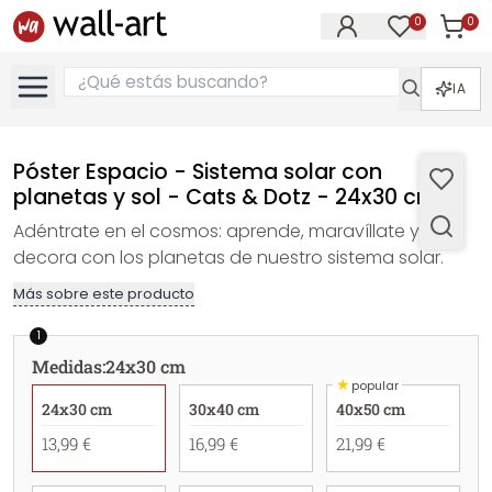
0
0
Artícul
Artículos e
IA
Póster Espacio - Sistema solar con
planetas y sol - Cats & Dotz - 24x30 cm
Adéntrate en el cosmos: aprende, maravíllate y
decora con los planetas de nuestro sistema solar.
Más sobre este producto
1
Medidas
:
24x30 cm
★
popular
24x30 cm
30x40 cm
40x50 cm
13,99 €
16,99 €
21,99 €