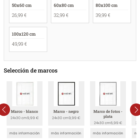
50x60 cm
60x80 cm
80x100 cm
26,99 €
32,99 €
39,99 €
100x120 cm
49,99 €
Selección de marcos
Marco - blanco
Marco - negro
Marco de fotos -
Ma
plata
24x30 cm
9,99 €
24x30 cm
9,99 €
24x30 cm
6,99 €
24
más información
más información
más información
má