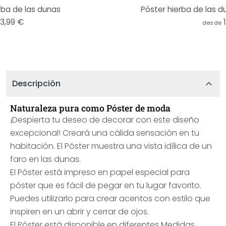
rba de las dunas
Póster hierba de las d
13,99 €
desde
Descripción
Naturaleza pura como Póster de moda
¡Despierta tu deseo de decorar con este diseño
excepcional! Creará una cálida sensación en tu
habitación. El Póster muestra una vista idílica de un
faro en las dunas.
El Póster está impreso en papel especial para
póster que es fácil de pegar en tu lugar favorito.
Puedes utilizarlo para crear acentos con estilo que
inspiren en un abrir y cerrar de ojos.
El Póster está disponible en diferentes Medidas.