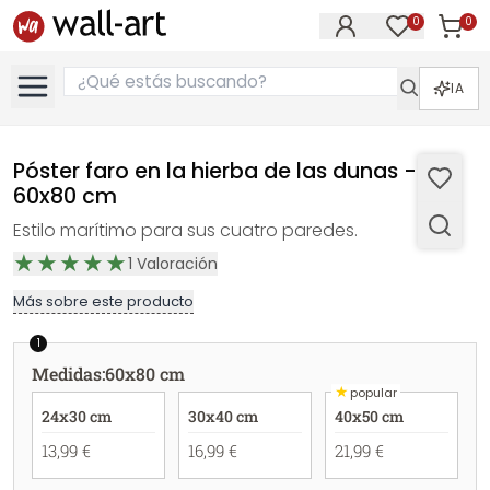
0
0
Artícul
Artículos e
IA
Póster faro en la hierba de las dunas -
60x80 cm
Estilo marítimo para sus cuatro paredes.
1
Valoración
Más sobre este producto
1
Medidas
:
60x80 cm
★
popular
24x30 cm
30x40 cm
40x50 cm
13,99 €
16,99 €
21,99 €