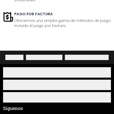
sostenibles.
PAGO POR FACTURA
Ofrecemos una amplia gama de métodos de pago,
incluido el pago por factura.
Aviso legal
·
Política de privacidad
·
Derecho de desistimiento
Ayuda
Contacto
Servicio
Sobre nosotros
Instrucciones de pegado y montaje
Información
Preguntas frecuentes
Resumen de materiales
Términos y condiciones generales (CGC)
Síguenos
Seguimiento de envío