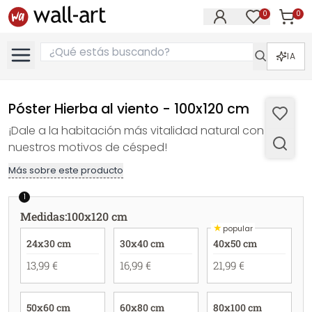
0
0
Artícul
Artículos e
IA
Póster Hierba al viento - 100x120 cm
¡Dale a la habitación más vitalidad natural con
nuestros motivos de césped!
Más sobre este producto
1
Medidas
:
100x120 cm
★
popular
24x30 cm
30x40 cm
40x50 cm
13,99 €
16,99 €
21,99 €
50x60 cm
60x80 cm
80x100 cm