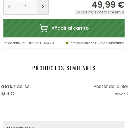
49,99 €
IVA incl. más gastos de envío
Añadir al carrito
N.º de artículo
:
PP1855A-K100X120
Listo para enviar
: 1-3 días laborables
PRODUCTOS SIMILARES
a la luz del sol
Póster de la hi
26,99 €
desde