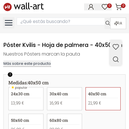
0
0
Artícul
Artículos e
IA
Póster Kvilis - Hoja de palmera - 40x50 cm
Nuestros Pósters marcan la pauta
Más sobre este producto
1
Medidas
:
40x50 cm
★
popular
24x30 cm
30x40 cm
40x50 cm
13,99 €
16,99 €
21,99 €
50x60 cm
60x80 cm