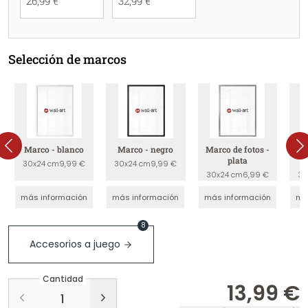
26,99 €
32,99 €
Selección de marcos
Marco - blanco
Marco - negro
Marco de fotos -
Ma
plata
30x24 cm
9,99 €
30x24 cm
9,99 €
30x24 cm
6,99 €
30
más información
más información
más información
má
8
Accesorios a juego
Cantidad
13,99 €