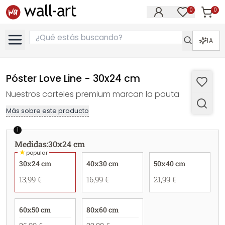
0
0
Artícul
Artículos e
IA
Póster Love Line - 30x24 cm
Nuestros carteles premium marcan la pauta
Más sobre este producto
1
Medidas
:
30x24 cm
★
popular
30x24 cm
40x30 cm
50x40 cm
13,99 €
16,99 €
21,99 €
60x50 cm
80x60 cm