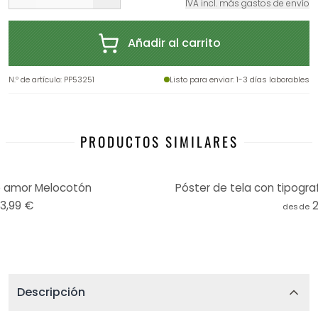
IVA incl. más gastos de envío
Añadir al carrito
N.º de artículo
:
PP53251
Listo para enviar
: 1-3 días laborables
PRODUCTOS SIMILARES
e amor Melocotón
Póster de tela con tipograf
13,99 €
desde
Descripción