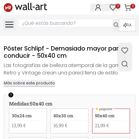
0
0
Artícul
Artículos e
IA
Póster Schlipf - Demasiado mayor para
conducir - 50x40 cm
Las fotografías de belleza atemporal de la gama
Retro y Vintage crean una pared llena de estilo.
Más sobre este producto
1
Medidas
:
50x40 cm
★
popular
30x24 cm
40x30 cm
50x40 cm
13,99 €
16,99 €
21,99 €