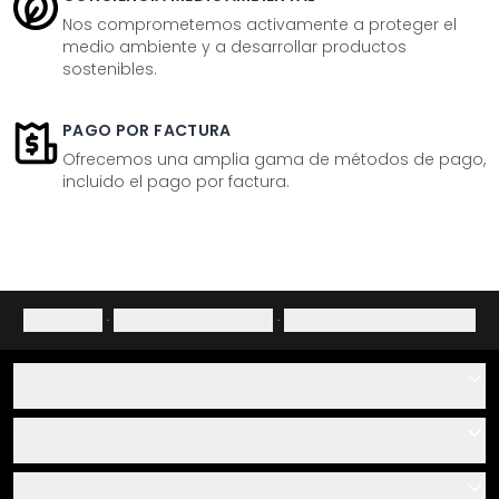
Nos comprometemos activamente a proteger el
medio ambiente y a desarrollar productos
sostenibles.
PAGO POR FACTURA
Ofrecemos una amplia gama de métodos de pago,
incluido el pago por factura.
Aviso legal
·
Política de privacidad
·
Derecho de desistimiento
Ayuda
Contacto
Servicio
Sobre nosotros
Instrucciones de pegado y montaje
Información