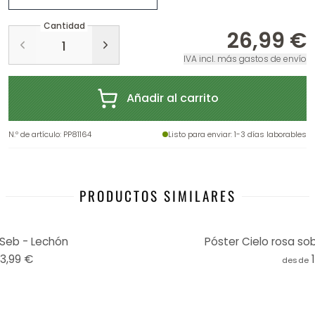
Cantidad
26,99 €
IVA incl. más gastos de envío
Añadir al carrito
N.º de artículo
:
PP81164
Listo para enviar
: 1-3 días laborables
PRODUCTOS SIMILARES
 Seb - Lechón
Póster Cielo rosa sob
13,99 €
desde