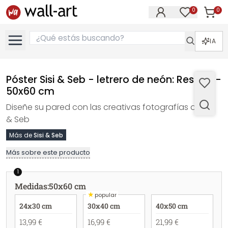
0
0
Artícul
Artículos e
IA
Póster Sisi & Seb - letrero de neón: Respira -
50x60 cm
Diseñe su pared con las creativas fotografías de Sisi
& Seb
Más de
Sisi & Seb
Más sobre este producto
1
Medidas
:
50x60 cm
★
popular
24x30 cm
30x40 cm
40x50 cm
13,99 €
16,99 €
21,99 €