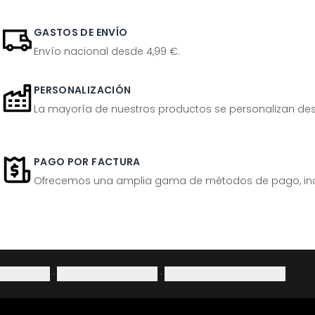
GASTOS DE ENVÍO
Envío nacional desde 4,99 €.
PERSONALIZACIÓN
La mayoría de nuestros productos se personalizan desp
PAGO POR FACTURA
Ofrecemos una amplia gama de métodos de pago, inclu
Aviso legal
·
Política de privacidad
·
Derecho de desistimiento