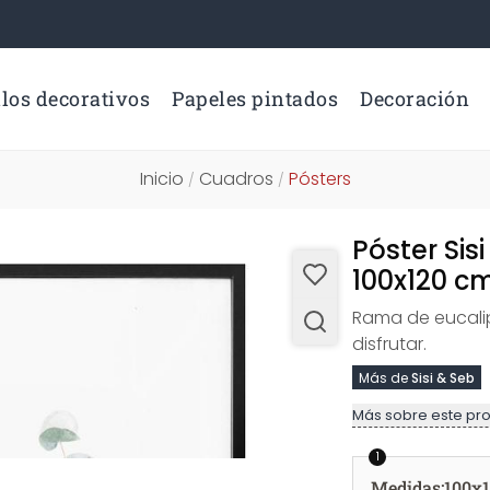
los decorativos
Papeles pintados
Decoración
Inicio
Cuadros
Pósters
/
/
Póster Sis
100x120 c
Rama de eucali
disfrutar.
Más de
Sisi & Seb
Más sobre este pr
1
Medidas
:
100x