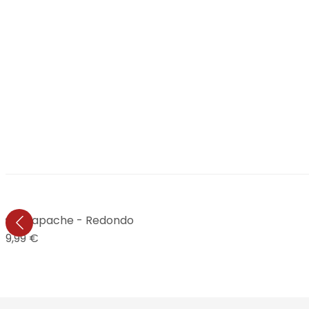
ría de mapache - Redondo
19,99 €