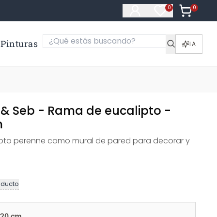
0
Artículos e
0
Artículos en fa
Pinturas
IA
i & Seb - Rama de eucalipto -
m
pto perenne como mural de pared para decorar y
oducto
120 cm