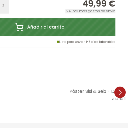
49,99 €
IVA incl. más gastos de envío
Añadir al carrito
7
Listo para enviar
: 1-3 días laborables
Póster Sisi & Seb - Desie
1
desde