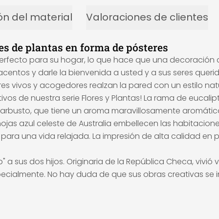
ón del material
Valoraciones de clientes
es de plantas en forma de pósteres
erfecto para su hogar, lo que hace que una decoración
entos y darle la bienvenida a usted y a sus seres queri
es vivos y acogedores realzan la pared con un estilo natu
ivos de nuestra serie Flores y Plantas! La rama de eucali
l arbusto, que tiene un aroma maravillosamente aromático
 hojas azul celeste de Australia embellecen las habitacio
a una vida relajada. La impresión de alta calidad en pa
b" a sus dos hijos. Originaria de la República Checa, vivi
cialmente. No hay duda de que sus obras creativas se ins