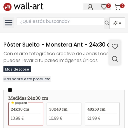
0
0
Artícul
Artículos e
IA
Póster Suelto - Monstera Ant - 24x30 cm
Con el arte fotográfico creativo de Jonas Loose,
puedes llevar a tu pared imágenes únicas.
Más de
Loose
Más sobre este producto
1
Medidas
:
24x30 cm
★
popular
24x30 cm
30x40 cm
40x50 cm
13,99 €
16,99 €
21,99 €