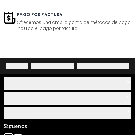
PAGO POR FACTURA
Ofrecemos una amplia gama de métodos de pago,
incluido el pago por factura.
Aviso legal
·
Política de privacidad
·
Derecho de desistimiento
Ayuda
Contacto
Servicio
Sobre nosotros
Instrucciones de pegado y montaje
Información
Preguntas frecuentes
Resumen de materiales
Términos y condiciones generales (CGC)
Síguenos
Seguimiento de envío
Aviso legal