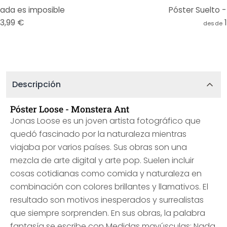
Nada es imposible
Póster Suelto -
13,99 €
desde
Descripción
Póster Loose - Monstera Ant
Jonas Loose es un joven artista fotográfico que
quedó fascinado por la naturaleza mientras
viajaba por varios países. Sus obras son una
mezcla de arte digital y arte pop. Suelen incluir
cosas cotidianas como comida y naturaleza en
combinación con colores brillantes y llamativos. El
resultado son motivos inesperados y surrealistas
que siempre sorprenden. En sus obras, la palabra
fantasía se escribe con Medidas mayúsculas: Nada