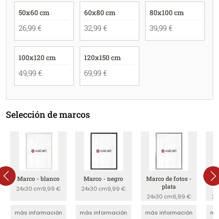
50x60 cm
60x80 cm
80x100 cm
26,99 €
32,99 €
39,99 €
100x120 cm
120x150 cm
49,99 €
69,99 €
Selección de marcos
Marco - blanco
Marco - negro
Marco de fotos -
Ma
plata
24x30 cm
9,99 €
24x30 cm
9,99 €
24x30 cm
6,99 €
24
más información
más información
más información
má