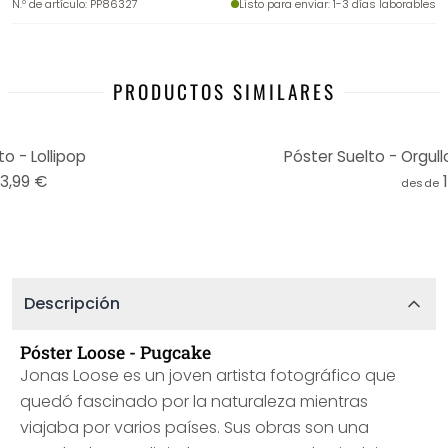
N.º de artículo
:
PP86327
Listo para enviar
: 1-3 días laborables
PRODUCTOS SIMILARES
o - Lollipop
Póster Suelto - Orgull
13,99 €
desde
Descripción
Póster Loose - Pugcake
Jonas Loose es un joven artista fotográfico que
quedó fascinado por la naturaleza mientras
viajaba por varios países. Sus obras son una