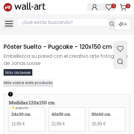
0
0
Artícul
Artículos e
IA
Póster Suelto - Pugcake - 120x150 cm
Embellezca su pared con el creativo arte fotográfico
de Jonas Loose
Más de
Loose
Más sobre este producto
1
Medidas
:
120x150 cm
★
popular
24x30 cm
40x50 cm
50x60 cm
13,99 €
21,99 €
26,99 €