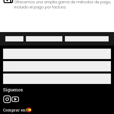
Ofrecemos una amplia gama de métodos de pago,
incluido el pago por factura.
Aviso legal
·
Política de privacidad
·
Derecho de desistimiento
Ayuda
Contacto
Servicio
Sobre nosotros
Instrucciones de pegado y montaje
Información
Preguntas frecuentes
Resumen de materiales
Términos y condiciones generales (CGC)
Síguenos
Seguimiento de envío
Aviso legal
Envío y pago
Comprar en: