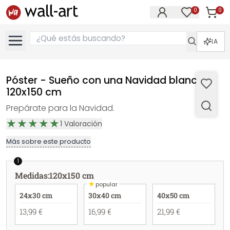
0
0
Artícul
Artículos e
IA
Póster - Sueño con una Navidad blanca -
120x150 cm
Prepárate para la Navidad.
1
Valoración
Más sobre este producto
1
Medidas
:
120x150 cm
★
popular
24x30 cm
30x40 cm
40x50 cm
13,99 €
16,99 €
21,99 €