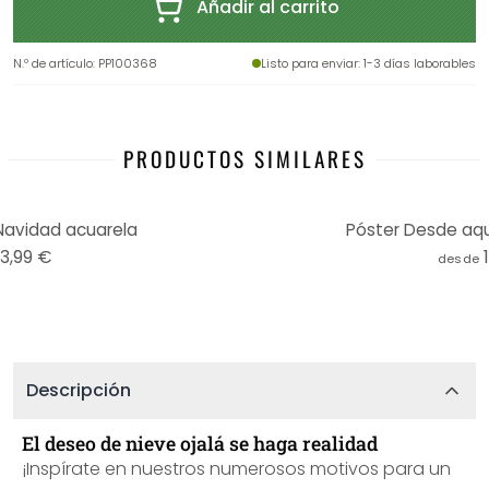
Añadir al carrito
N.º de artículo
:
PP100368
Listo para enviar
: 1-3 días laborables
PRODUCTOS SIMILARES
Navidad acuarela
Póster Desde aquí
13,99 €
desde
Descripción
El deseo de nieve ojalá se haga realidad
¡Inspírate en nuestros numerosos motivos para un