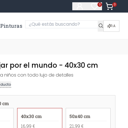
0
Artículos e
0
Artículos en fa
Pinturas
IA
ajar por el mundo - 40x30 cm
niños con todo lujo de detalles
oducto
0 cm
40x30 cm
50x40 cm
16,99 €
21,99 €