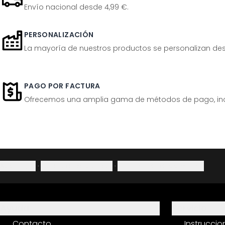
Envío nacional desde 4,99 €.
PERSONALIZACIÓN
La mayoría de nuestros productos se personalizan desp
PAGO POR FACTURA
Ofrecemos una amplia gama de métodos de pago, inclu
Aviso legal
·
Política de privacidad
·
Derecho de desistimiento
Ayuda
Servicio
Contacto
Instrucci