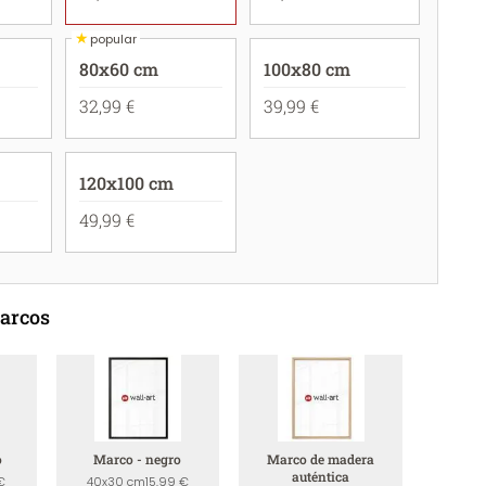
★
popular
80x60 cm
100x80 cm
32,99 €
39,99 €
120x100 cm
49,99 €
marcos
o
Marco - negro
Marco de madera
auténtica
€
40x30 cm
15,99 €