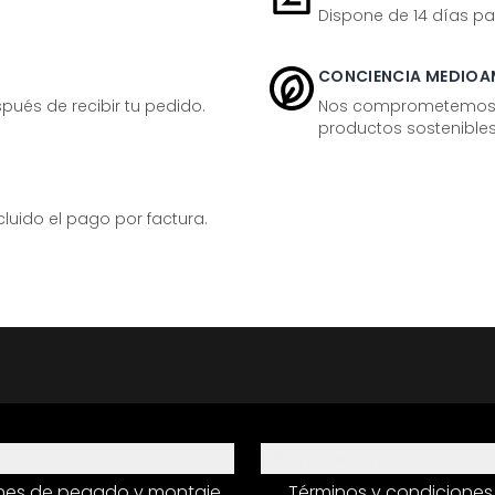
Dispone de 14 días pa
CONCIENCIA MEDIOA
ués de recibir tu pedido.
Nos comprometemos ac
productos sostenibles
ido el pago por factura.
Información
ones de pegado y montaje
Términos y condiciones