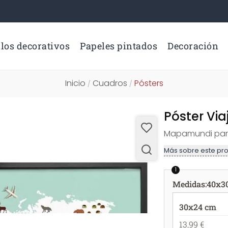
los decorativos
Papeles pintados
Decoración
Inicio
Cuadros
Pósters
/
/
Póster Vi
Mapamundi para 
Más sobre este pr
1
Medidas
:
40x3
30x24 cm
13,99 €