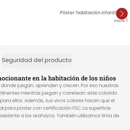
Póster habitación infantil - 
1
desde
Seguridad del producto
ocionante en la habitación de los niños
es donde juegan, aprenden y crecen. Por eso nuestras
tinentes mientras juegan y corretean: este colorido
ara ellos. Además, sus vivos colores hacen que el
para póster con certificación FSC. La superficie
resistente a los arañazos. También utilizamos tinta de