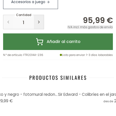
Accesorios a juego
Cantidad
95,99 €
IVA incl. más gastos de envío
Añadir al carrito
N.º de artículo
:
FTR2014A-236
Listo para enviar
: 1-3 días laborables
PRODUCTOS SIMILARES
Sir Edward - Botánica en blanco y negro - fotomural redondo - Papel pintado autoadhesivo/no tejido
29,99 €
desde