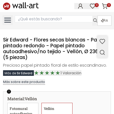
0
0
Artícul
Artículos e
IA
Sir Edward - Flores secas blancas - Papel
pintado redondo - Papel pintado
autoadhesivo/no tejido - Vellón, Ø 236 cm
(5 piezas)
Precioso papel pintado floral de estilo escandinavo.
1
Valoración
Más de
Sir Edward
Más sobre este producto
1
Material
:
Vellón
Fotomural
Vellón
autoadhesivo