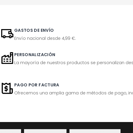
GASTOS DE ENVÍO
Envío nacional desde 4,99 €.
PERSONALIZACIÓN
La mayoría de nuestros productos se personalizan desp
PAGO POR FACTURA
Ofrecemos una amplia gama de métodos de pago, inclu
Aviso legal
·
Política de privacidad
·
Derecho de desistimiento