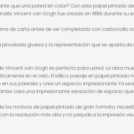
onante que una pared sin color? Con este papel pintado d
andés Vincent van Gogh fue creado en 1889 durante su est
ma de caña antes de ser completado con carboncillo sobre
la pincelada gruesa y la representación que se aparta de 
de Vincent van Gogh es perfecto para usted. La obra muest
amente en el cielo. El idílico paisaje en papel pintado n
en sus paredes y cree un aspecto impresionante Ya sea pa
rillantes crea una impresionante sensación de espacio qu
de los motivos de papel pintado de gran formato, necesita
on la resolución más alta y no perjudica la impresión vis