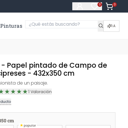
0
Artículos e
0
Artículos en fa
Pinturas
IA
- Papel pintado de Campo de
cipreses - 432x350 cm
ionista de un paisaje.
1
Valoración
oducto
350 cm
★
popular