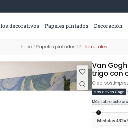
los decorativos
Papeles pintados
Decoración
Inicio
Papeles pintados
Fotomurales
/
/
Van Gogh 
trigo con 
Óleo postimpres
Más de
van Gogh
Más sobre este pr
1
Medidas
:
432x