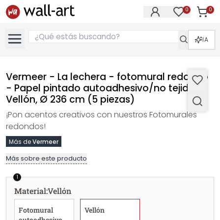
0
0
Artícul
Artículos e
IA
Vermeer - La lechera - fotomural redondo
- Papel pintado autoadhesivo/no tejido -
Vellón, Ø 236 cm (5 piezas)
¡Pon acentos creativos con nuestros Fotomurales
redondos!
Más de
Vermeer
Más sobre este producto
1
Material
:
Vellón
Fotomural
Vellón
autoadhesivo