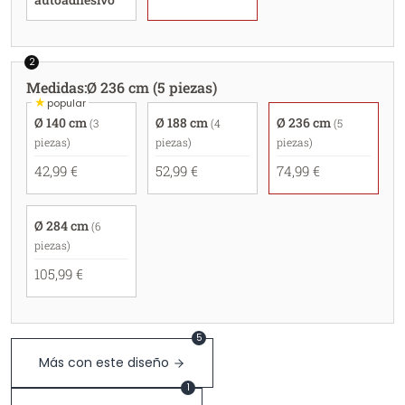
2
Medidas
:
Ø 236 cm (5 piezas)
★
popular
Ø 140 cm
Ø 188 cm
Ø 236 cm
(3
(4
(5
piezas)
piezas)
piezas)
42,99 €
52,99 €
74,99 €
Ø 284 cm
(6
piezas)
105,99 €
5
Más con este diseño
1