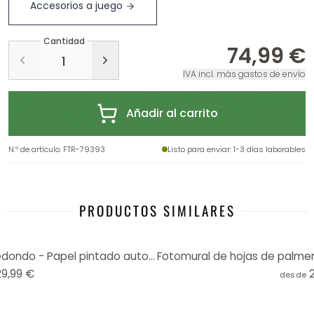
Accesorios a juego
Cantidad
74,99 €
IVA incl. más gastos de envío
Añadir al carrito
N.º de artículo
:
FTR-79393
Listo para enviar
: 1-3 días laborables
PRODUCTOS SIMILARES
Cuadrado - Luz - Fotomural redondo - Papel pintado autoadhesivo/no tejido
29,99 €
desde