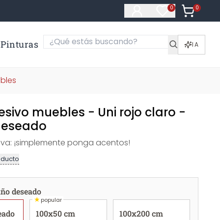
0
Artículos e
0
Artículos en fa
Pinturas
IA
bles
esivo muebles - Uni rojo claro -
deseado
iva: ¡simplemente ponga acentos!
oducto
ño deseado
★
popular
eado
100x50 cm
100x200 cm