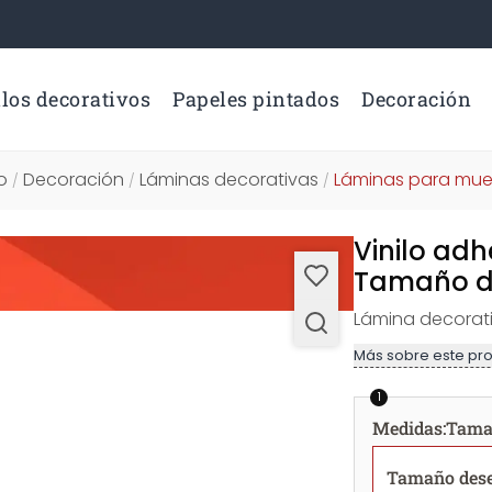
los decorativos
Papeles pintados
Decoración
io
Decoración
Láminas decorativas
Láminas para mue
/
/
/
Vinilo adh
Tamaño 
Lámina decorat
Más sobre este pr
1
Medidas
:
Tama
Tamaño des