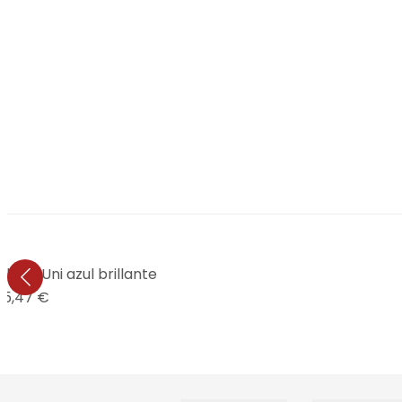
les - Uni azul brillante
5,47 €