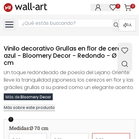
0
0
Artícul
Artículos e
IA
Vinilo decorativo Grullas en flor de cerezo
azul - Bloomery Decor - Redondo - Ø 70
cm
Un toque redondeado de poesía del Lejano Oriente:
lleve la tranquilidad japonesa, los cerezos en flor y las
gráciles grullas a su pared como un elegante acento.
Más de
Bloomery Decor
Más sobre este producto
1
Medidas
:
Ø 70 cm