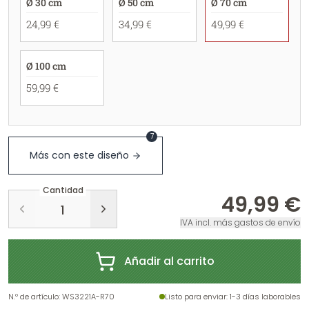
Ø 30 cm
Ø 50 cm
Ø 70 cm
24,99 €
34,99 €
49,99 €
Ø 100 cm
59,99 €
7
Más con este diseño
Cantidad
49,99 €
IVA incl. más gastos de envío
Añadir al carrito
N.º de artículo
:
WS3221A-R70
Listo para enviar
: 1-3 días laborables