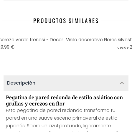
PRODUCTOS SIMILARES
Fotomural - Grullas en flor de cerezo verde frenesí - Decoración Floral - Redondo - Autoadhesivo/no
29,99 €
desde
Descripción
Pegatina de pared redonda de estilo asiático con
grullas y cerezos en flor
Esta pegatina de pared redonda transforma tu
pared en una suave escena primaveral de estilo
japonés. Sobre un azul profundo, ligeramente