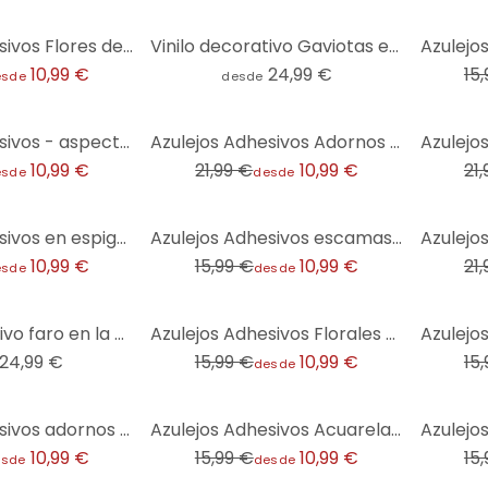
-31%
Azulejos Adhesivos Flores de Sarvar - lote de 12
Vinilo decorativo Gaviotas en el cielo - Redondo
10,99 €
24,99 €
15
esde
desde
-50%
-32%
Azulejos Adhesivos - aspecto hormigón 02 - lote de 12
Azulejos Adhesivos Adornos geométricos en negro-beige - Treechild - lote de 12
10,99 €
21,99 €
10,99 €
21
esde
desde
-31%
-32%
Azulejos Adhesivos en espiga filigrana - arena - lote de 12
Azulejos Adhesivos escamas de pez - turquesa - lote de 12
10,99 €
15,99 €
10,99 €
21
esde
desde
-31%
-31%
Vinilo decorativo faro en la costa de Sylt - Eisenmann - Redondo
Azulejos Adhesivos Florales de todo tipo en estilo casa de campo - lote de 12
24,99 €
15,99 €
10,99 €
15
desde
-31%
-31%
Azulejos Adhesivos adornos negro-beige - Treechild - lote de 12
Azulejos Adhesivos Acuarela - Trazos Azul - Lote de 12
10,99 €
15,99 €
10,99 €
15
esde
desde