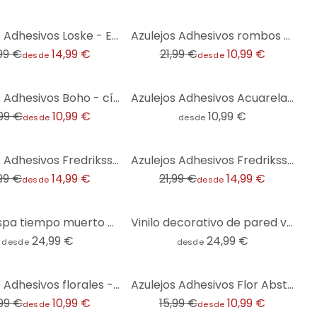
-50%
Azulejos Adhesivos Loske - En la Cocina - set de 12
Azulejos Adhesivos rombos turquesa rosa - Treechild - lote de 12
,99 €
14,99 €
21,99 €
10,99 €
desde
desde
Azulejos Adhesivos Boho - círculos sol amarillo antracita - lote de 12
Azulejos Adhesivos Acuarela - Flor de coral - lote de 12
,99 €
10,99 €
10,99 €
desde
desde
-32%
Azulejos Adhesivos Fredriksson - Hexágonos de nácar de colores - Lote de 12
Azulejos Adhesivos Fredriksson - Terrazo de colores - Lote de 12
,99 €
14,99 €
21,99 €
14,99 €
desde
desde
Royale spa tiempo muerto con Vinilo decorativo leopardo - Rahner - Redondo
Vinilo decorativo de pared vista del Mar Báltico - redondo
24,99 €
24,99 €
desde
desde
-31%
Azulejos Adhesivos florales - lote de 12
Azulejos Adhesivos Flor Abstracto - verde - lote de 12
,99 €
10,99 €
15,99 €
10,99 €
desde
desde