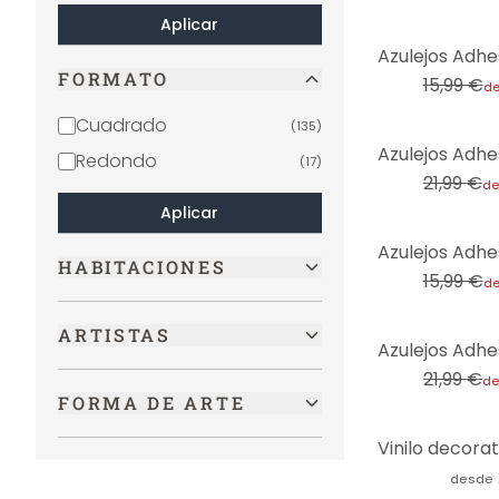
Romance y amor
Aplicar
(
1
)
-31%
Puestas de sol
(
1
)
FORMATO
15,99 €
d
Religión y cultura
(
1
)
Cuadrado
(
135
)
-32%
Redondo
(
17
)
21,99 €
de
Aplicar
-31%
HABITACIONES
15,99 €
d
ARTISTAS
-50%
21,99 €
d
FORMA DE ARTE
desde