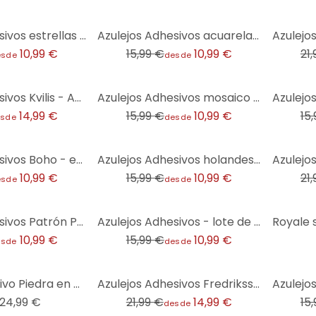
-31%
-32%
Azulejos Adhesivos estrellas - lote de 12
Azulejos Adhesivos acuarela ramos de flores - lote de 12
10,99 €
15,99 €
10,99 €
21
esde
desde
-31%
-31%
Azulejos Adhesivos Kvilis - Amigos animales en el bosque - set de 12
Azulejos Adhesivos mosaico 03 - lote de 12
14,99 €
15,99 €
10,99 €
15
sde
desde
-31%
-32%
Azulejos Adhesivos Boho - espiga capuchino - lote de 12
Azulejos Adhesivos holandeses - lote de 12
10,99 €
15,99 €
10,99 €
21
esde
desde
-31%
Azulejos Adhesivos Patrón Portugués Azulejo - Treechild - Lote de 12
Azulejos Adhesivos - lote de 12
10,99 €
15,99 €
10,99 €
esde
desde
-32%
-31%
Vinilo decorativo Piedra en Arena 2 - Redondo
Azulejos Adhesivos Fredriksson - Verde esmeralda oscuro - Lote de 12
24,99 €
21,99 €
14,99 €
15
desde