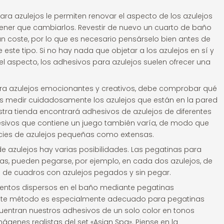
ra azulejos le permiten renovar el aspecto de los azulejos
tener que cambiarlos. Revestir de nuevo un cuarto de baño
 un coste, por lo que es necesario pensárselo bien antes de
ste tipo. Si no hay nada que objetar a los azulejos en sí y
el aspecto, los adhesivos para azulejos suelen ofrecer una
ara azulejos emocionantes y creativos, debe comprobar qué
s medir cuidadosamente los azulejos que están en la pared
tra tienda encontrará adhesivos de azulejos de diferentes
sivos que contiene un juego también varía, de modo que
cies de azulejos pequeñas como extensas.
e azulejos hay varias posibilidades. Las pegatinas para
ivas, pueden pegarse, por ejemplo, en cada dos azulejos, de
 de cuadros con azulejos pegados y sin pegar.
centos dispersos en el baño mediante pegatinas
. Este método es especialmente adecuado para pegatinas
ncuentran nuestros adhesivos de un solo color en tonos
ágenes realistas del set «Asian Spa». Piense en la