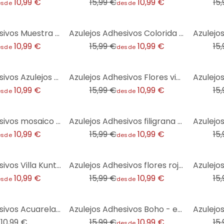
10,99 €
15,99 €
10,99 €
15
esde
desde
-31%
-31%
Azulejos Adhesivos Muestra de Marruecos - melocotón - lote de 12
Azulejos Adhesivos Colorida variedad de verano - set de 12
10,99 €
15,99 €
10,99 €
15
esde
desde
-31%
-31%
Azulejos Adhesivos Azulejos orientales 03 - set de 12
Azulejos Adhesivos Flores victorianas brillantes - lote de 12
10,99 €
15,99 €
10,99 €
15
esde
desde
-31%
-31%
Azulejos Adhesivos mosaico 02 - lote de 12
Azulejos Adhesivos filigrana en espiga - rosa oscuro - lote de 12
10,99 €
15,99 €
10,99 €
15
esde
desde
-31%
-31%
Azulejos Adhesivos Villa Kunterbunt - set de 12
Azulejos Adhesivos flores rojas - lote de 12
10,99 €
15,99 €
10,99 €
15
esde
desde
-31%
-31%
Azulejos Adhesivos Acuarela - Flor verde - lote de 12
Azulejos Adhesivos Boho - espiga rosa salvia verde - lote de 12
10,99 €
15,99 €
10,99 €
15
desde