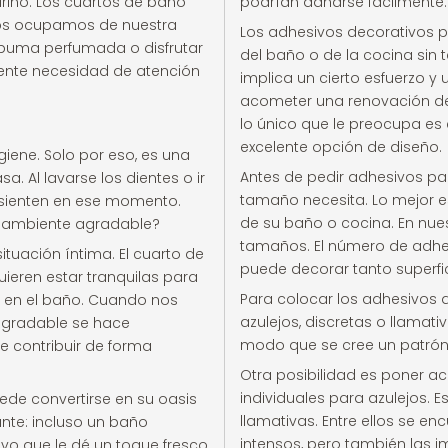
riño. Los cuartos de baño
podrían dañarse fácilmente.
os ocupamos de nuestra
Los adhesivos decorativos pa
spuma perfumada o disfrutar
del baño o de la cocina sin 
iente necesidad de atención
implica un cierto esfuerzo y
acometer una renovación de e
lo único que le preocupa es 
excelente opción de diseño.
giene. Solo por eso, es una
Antes de pedir adhesivos p
. Al lavarse los dientes o ir
tamaño necesita. Lo mejor e
sienten en ese momento.
de su baño o cocina. En nues
n ambiente agradable?
tamaños. El número de adhe
ituación íntima. El cuarto de
puede decorar tanto superfi
ieren estar tranquilas para
Para colocar los adhesivos d
r en el baño. Cuando nos
azulejos, discretas o llamat
 agradable se hace
modo que se cree un patrón
e contribuir de forma
Otra posibilidad es poner a
individuales para azulejos
ede convertirse en su oasis
llamativas. Entre ellos se e
ante: incluso un baño
intensos, pero también las im
vo que le dé un toque fresco