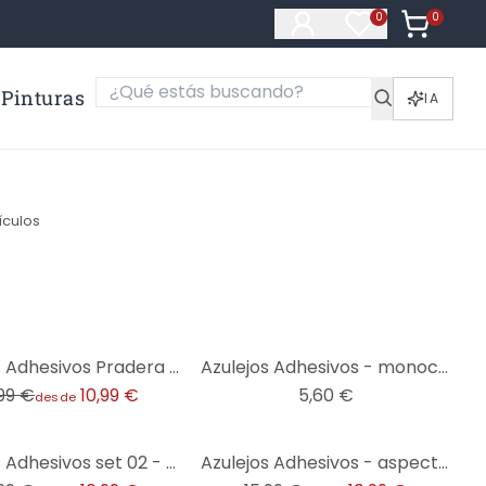
0
Artículos e
0
Artículos en fa
Pinturas
IA
ículos
Azulejos Adhesivos Pradera de verano - lote de 12
Azulejos Adhesivos - monocolor - mate
,99 €
10,99 €
5,60 €
desde
-31%
Azulejos Adhesivos set 02 - set de 12
Azulejos Adhesivos - aspecto hormigón 03 - lote de 12