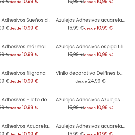
,99 €
10,99 €
15,99 €
10,99 €
desde
desde
-31%
Azulejos Adhesivos Sueños de Niña en rosa - set de 12
Azulejos Adhesivos acuarelables estilo mediterráneo - lote de 12
,99 €
10,99 €
15,99 €
10,99 €
desde
desde
-31%
Azulejos Adhesivos mármol - lote de 12
Azulejos Adhesivos espiga filigrana azul-verde - lote de 12
,99 €
10,99 €
15,99 €
10,99 €
desde
desde
Azulejos Adhesivos filigrana en espiga - menta - lote de 12
Vinilo decorativo Delfines bajo el agua - Redondo
,99 €
10,99 €
24,99 €
desde
desde
-31%
Azulejos Adhesivos - lote de 12
Azulejos Adhesivos Azulejos melocotón de Bohemia - lote de 12
,99 €
10,99 €
15,99 €
10,99 €
desde
desde
-31%
Azulejos Adhesivos Acuarela - Cuadrados diagonales - Verde - Lote de 12
Azulejos Adhesivos acuarela hojas - lote de 12
,99 €
10,99 €
15,99 €
10,99 €
desde
desde