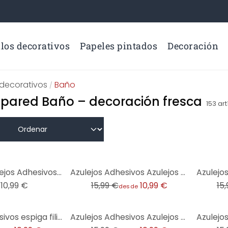
los decorativos
Papeles pintados
Decoración
 decorativos
Baño
/
e pared Baño – decoración fresca
153
art
-31%
-31%
Acuarela Azulejos Adhesivos con motivos marroquíes - lote de 12
Azulejos Adhesivos Azulejos mediterráneos - Majolica - lote de 12
10,99 €
15,99 €
10,99 €
15
desde
-31%
-31%
Azulejos Adhesivos espiga filigrana - verde naranja - lote de 12
Azulejos Adhesivos Azulejos escandinavos - lote de 12