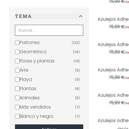
15,99 €
d
TEMA
-31%
15,99 €
d
-31%
Patrones
(
132
)
Geométrico
15,99 €
(
28
)
d
Flores y plantas
(
14
)
-31%
Arte
(
9
)
15,99 €
d
Playa
(
9
)
Plantas
(
8
)
-31%
Animales
(
8
)
15,99 €
d
Más vendidos
(
7
)
Blanco y negro
(
7
)
Flores
(
6
)
desde