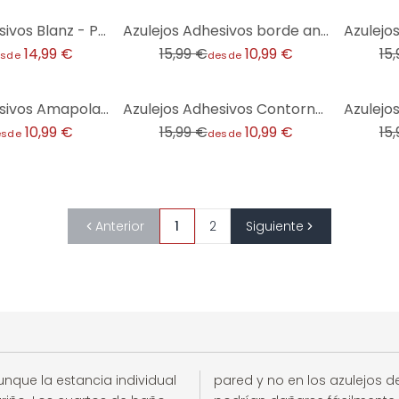
-31%
-31%
Azulejos Adhesivos Blanz - Poesía en flor - lote de 12
Azulejos Adhesivos borde antiguo - lote de 12
14,99 €
15,99 €
10,99 €
15
sde
desde
-31%
-31%
Azulejos Adhesivos Amapola Roja - lote de 12
Azulejos Adhesivos Contornos Hojas Rosa - Lote de 12
10,99 €
15,99 €
10,99 €
15
esde
desde
Anterior
1
2
Siguiente
unque la estancia individual
pared y no en los azulejos de