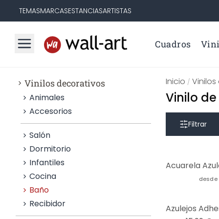
TEMAS
MARCAS
ESTANCIAS
ARTISTAS
Cuadros
Vini
Inicio
Vinilos
Vinilos decorativos
/
Vinilo d
Animales
Accesorios
Filtrar
Salón
Dormitorio
Infantiles
Cocina
desde
Baño
Recibidor
-31%