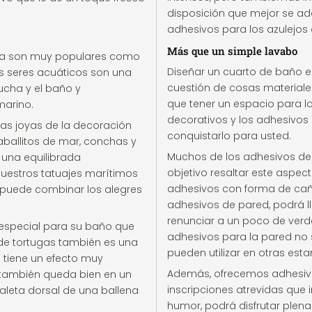
disposición que mejor se ada
adhesivos para los azulejos
Más que un simple lavabo
gua son muy populares como
Diseñar un cuarto de baño e
os seres acuáticos son una
cuestión de cosas materiales:
ucha y el baño y
que tener un espacio para lo
marino.
decorativos y los adhesivos 
tas joyas de la decoración
conquistarlo para usted.
aballitos de mar, conchas y
Muchos de los adhesivos de
 una equilibrada
objetivo resaltar este aspec
uestros tatuajes marítimos
adhesivos con forma de caña
n puede combinar los alegres
adhesivos de pared, podrá l
renunciar a un poco de verde
o especial para su baño que
adhesivos para la pared no
de tortugas también es una
pueden utilizar en otras esta
 tiene un efecto muy
Además, ofrecemos adhesivo
d también queda bien en un
inscripciones atrevidas que 
 aleta dorsal de una ballena
humor, podrá disfrutar plena