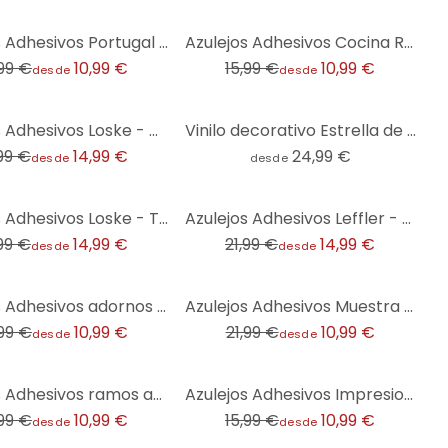
-31%
Azulejos Adhesivos Portugal - lote de 12
Azulejos Adhesivos Cocina Rústica - lote de 12
,99 €
10,99 €
15,99 €
10,99 €
desde
desde
Azulejos Adhesivos Loske - Coffee Time - set de 12
Vinilo decorativo Estrella de mar en playa dorada - Redondo
,99 €
14,99 €
24,99 €
desde
desde
-32%
Azulejos Adhesivos Loske - Tea Time - set de 12
Azulejos Adhesivos Leffler - Matryoshka - Lote de 12
,99 €
14,99 €
21,99 €
14,99 €
desde
desde
-50%
Azulejos Adhesivos adornos aspecto hormigón 01 - lote de 12
Azulejos Adhesivos Muestra geométrica con flores - Treechild - Lote de 12
,99 €
10,99 €
21,99 €
10,99 €
desde
desde
-31%
Azulejos Adhesivos ramos acuarela 02 - lote de 12
Azulejos Adhesivos Impresiones de Marruecos - lote de 12
,99 €
10,99 €
15,99 €
10,99 €
desde
desde