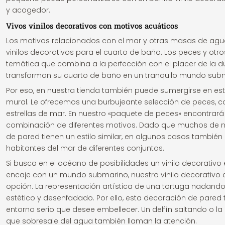
y acogedor.
Vivos vinilos decorativos con motivos acuáticos
Los motivos relacionados con el mar y otras masas de a
vinilos decorativos para el cuarto de baño. Los peces y otr
temática que combina a la perfección con el placer de la d
transforman su cuarto de baño en un tranquilo mundo sub
Por eso, en nuestra tienda también puede sumergirse en es
mural. Le ofrecemos una burbujeante selección de peces, c
estrellas de mar. En nuestro «paquete de peces» encontrará
combinación de diferentes motivos. Dado que muchos de n
de pared tienen un estilo similar, en algunos casos tambié
habitantes del mar de diferentes conjuntos.
Si busca en el océano de posibilidades un vinilo decorativ
encaje con un mundo submarino, nuestro vinilo decorativo 
opción. La representación artística de una tortuga nadando
estético y desenfadado. Por ello, esta decoración de pare
entorno serio que desee embellecer. Un delfín saltando o la
que sobresale del agua también llaman la atención.