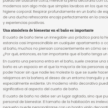
pueda ser bastante corta, merece la pena decorarla con ca
modernos son algo más que simples lavabos en los que n
higiene corporal. Respirar profundamente en un baño de e
de una ducha refrescante encaja perfectamente en la crec
y experiencias positivas.
Una atmósfera de bienestar en el baño es importante
El cuarto de baño tiene un innegable uso práctico para la hi
estancia casi imprescindible en cualquier apartamento o casa
al baño, muchos no piensan conscientemente en cómo se 
¿Por qué, entonces, es tan importante que el baño tenga u
En cuanto una persona entra en el baño, suele crearse una s
baño es un espacio en el que la mayoría de las personas qu
poder hacer sin que nadie les moleste lo que se suele hace
relajamos en la bañera, el deseo de un entorno tranquilo y
especialmente evidente. Un moderno vinilo decorativo pued
significativa al aspecto del cuarto de baño.
El cuarto de baño no debe ser un lugar agitado, sino que pu
personal de bienestar. El tamaño de la habitación es irrelev
pequeño puede personalizarse con un bonito vinilo decorati