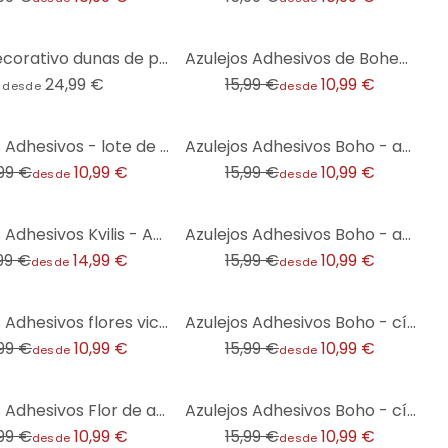
-31%
Vinilo decorativo dunas de playa - redondo
Azulejos Adhesivos de Bohemia - lote de 12
24,99 €
15,99 €
10,99 €
desde
desde
-31%
Azulejos Adhesivos - lote de 12
Azulejos Adhesivos Boho - abanico arena - lote de 12
,99 €
10,99 €
15,99 €
10,99 €
desde
desde
-31%
Azulejos Adhesivos Kvilis - Amigos animales en el bosque - blanco y negro - lote de 12
Azulejos Adhesivos Boho - abanico crema - lote de 12
,99 €
14,99 €
15,99 €
10,99 €
desde
desde
-31%
Azulejos Adhesivos flores victorianas oscuras - lote de 12
Azulejos Adhesivos Boho - círculos crema rojo-marrón antracita - lote de 12
,99 €
10,99 €
15,99 €
10,99 €
desde
desde
-31%
Azulejos Adhesivos Flor de azulejo holandés - lote de 12
Azulejos Adhesivos Boho - círculos capuchino rojo-marrón antracita - lote de 12
,99 €
10,99 €
15,99 €
10,99 €
desde
desde