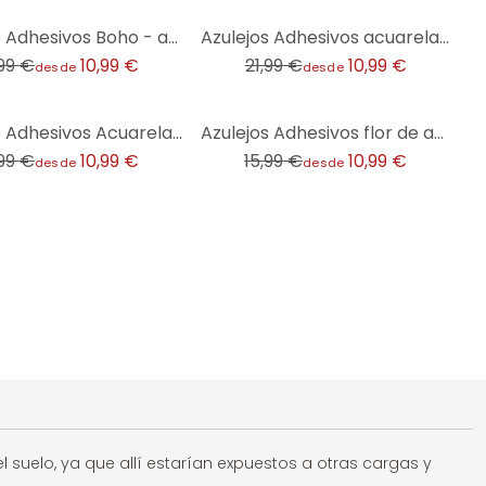
-50%
Azulejos Adhesivos Boho - abanico eucalipto - lote de 12
Azulejos Adhesivos acuarela flores azul - Treechild - lote de 12
,99 €
10,99 €
21,99 €
10,99 €
desde
desde
-31%
Azulejos Adhesivos Acuarela - Cuadrados diagonales - Coral - Lote de 12
Azulejos Adhesivos flor de adorno - lote de 12
,99 €
10,99 €
15,99 €
10,99 €
desde
desde
l suelo, ya que allí estarían expuestos a otras cargas y