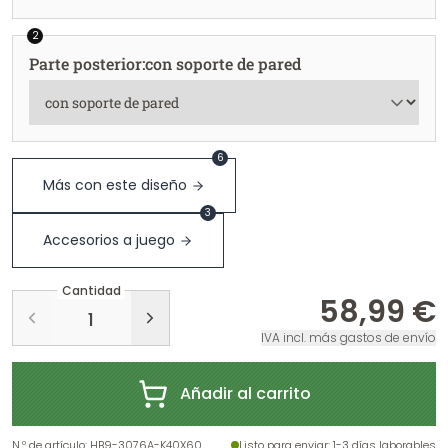
2
Parte posterior
:
con soporte de pared
6
Más con este diseño
3
Accesorios a juego
Cantidad
58,99 €
IVA incl. más gastos de envío
Añadir al carrito
N.º de artículo
:
HB9-3076A-K40X60
Listo para enviar
: 1-3 días laborables