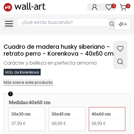
0
0
Artícul
Artículos e
IA
Cuadro de madera husky siberiano -
retrato perro - Korenkova - 40x60 cm
Carácter y belleza en perfecta armonía
Más de
Korenkova
Más sobre este producto
1
Medidas
:
40x60 cm
20x30 cm
30x45 cm
40x60 cm
37,99 €
48,99 €
58,99 €