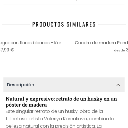
PRODUCTOS SIMILARES
Cuadro de madera pantera negra con flores blancas - Korenkova
Cuadro de madera Panda
37,99 €
desde
Descripción
Natural y expresivo: retrato de un husky en un
póster de madera
Este singular retrato de un husky, obra de la
talentosa artista Valeriya Korenkova, combina la
belleza natural con la precisión artística. La