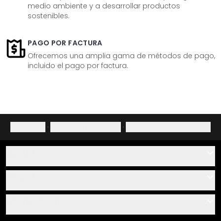
medio ambiente y a desarrollar productos
sostenibles.
PAGO POR FACTURA
Ofrecemos una amplia gama de métodos de pago,
incluido el pago por factura.
Aviso legal
·
Política de privacidad
·
Derecho de desistimiento
Ayuda
Contacto
Servicio
Sobre nosotros
Instrucciones de pegado y montaje
Información
Preguntas frecuentes
Resumen de materiales