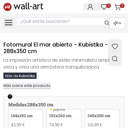
0
0
Artícul
Artículos e
IA
Fotomural El mar abierto - Kubistika -
288x350 cm
La impresión artística de estilo minimalista amplía la
vista y crea una atmósfera tranquilizadora
Más de
Kubistika
Más sobre este producto
1
Medidas
:
288x350 cm
★
popular
144x192 cm
192x260 cm
240x300 cm
42,99 €
74,99 €
116,99 €