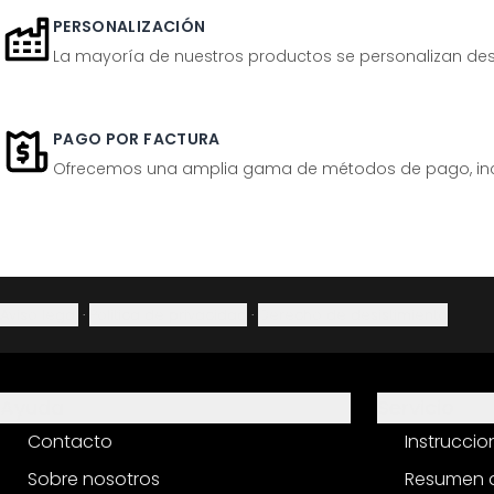
PERSONALIZACIÓN
La mayoría de nuestros productos se personalizan desp
PAGO POR FACTURA
Ofrecemos una amplia gama de métodos de pago, inclu
Aviso legal
·
Política de privacidad
·
Derecho de desistimiento
Ayuda
Servicio
Contacto
Instrucci
Sobre nosotros
Resumen d