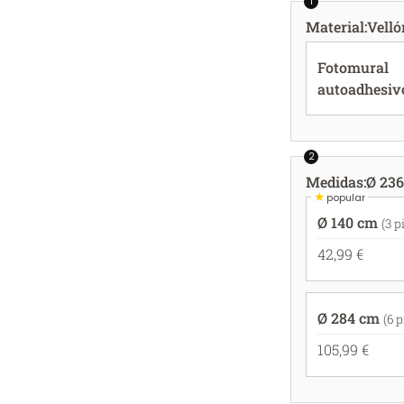
1
Material
:
Velló
Fotomural
autoadhesiv
2
Medidas
:
Ø 236
★
popular
Ø 140 cm
(3 p
42,99 €
Ø 284 cm
(6 
105,99 €