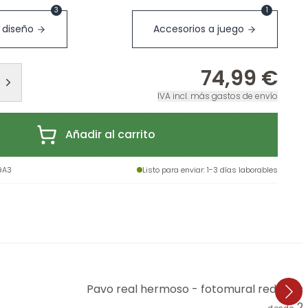
3
1
 diseño
Accesorios a juego
74,99 €
IVA incl. más gastos de envío
Añadir al carrito
9A3
Listo para enviar
: 1-3 días laborables
Pavo real hermoso - fotomural redondo 
2