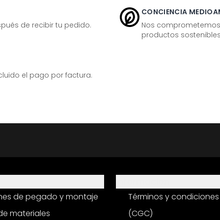
CONCIENCIA MEDIOA
ués de recibir tu pedido.
Nos comprometemos ac
productos sostenibles
ido el pago por factura.
Información
ones de pegado y montaje
Términos y condiciones
e materiales
(CGC)