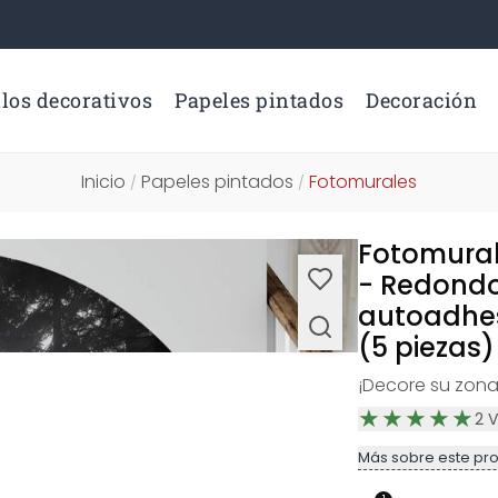
los decorativos
Papeles pintados
Decoración
Inicio
Papeles pintados
Fotomurales
/
/
Fotomural
- Redondo
autoadhes
(5 piezas)
¡Decore su zona
2
V
Más sobre este pr