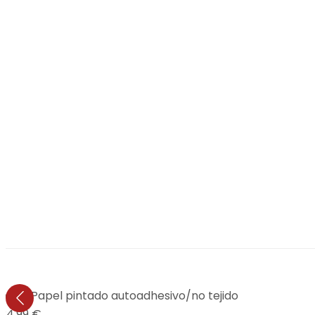
ndo - Papel pintado autoadhesivo/no tejido
24,99 €