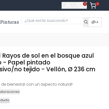
0
Artículos e
0
Artículos en fa
Pinturas
IA
 Rayos de sol en el bosque azul
 - Papel pintado
ivo/no tejido - Vellón, Ø 236 cm
 de bienestar con un aspecto natural!
aloraciones
oducto