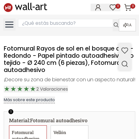
0
0
Artícul
Artículos e
IA
Fotomural Rayos de sol en el bosque azul -
Redondo - Papel pintado autoadhesivo/no
tejido - Ø 240 cm (6 piezas), Fotomural
autoadhesivo
¡Decore su zona de bienestar con un aspecto natural!
2
Valoraciones
Más sobre este producto
1
Material
:
Fotomural autoadhesivo
Fotomural
Vellón
autoadhesivo