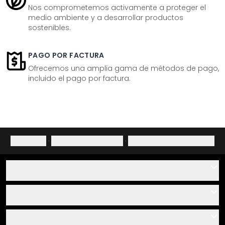
Nos comprometemos activamente a proteger el
medio ambiente y a desarrollar productos
sostenibles.
PAGO POR FACTURA
Ofrecemos una amplia gama de métodos de pago,
incluido el pago por factura.
Aviso legal
·
Política de privacidad
·
Derecho de desistimiento
Ayuda
Contacto
Servicio
Sobre nosotros
Instrucciones de pegado y montaje
Información
Preguntas frecuentes