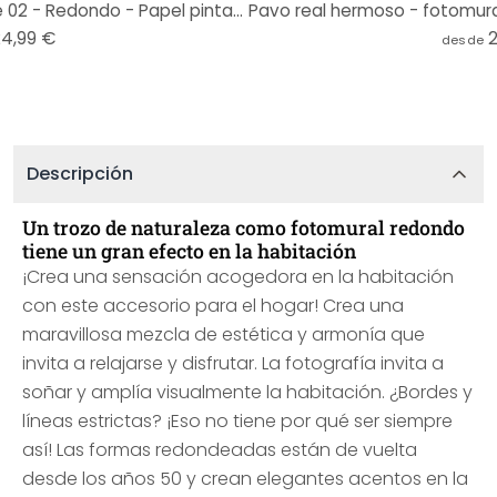
Fotomural Niebla en el bosque 02 - Redondo - Papel pintado autoadhesivo/no tejido
24,99 €
desde
Descripción
Un trozo de naturaleza como fotomural redondo
tiene un gran efecto en la habitación
¡Crea una sensación acogedora en la habitación
con este accesorio para el hogar! Crea una
maravillosa mezcla de estética y armonía que
invita a relajarse y disfrutar. La fotografía invita a
soñar y amplía visualmente la habitación. ¿Bordes y
líneas estrictas? ¡Eso no tiene por qué ser siempre
así! Las formas redondeadas están de vuelta
desde los años 50 y crean elegantes acentos en la