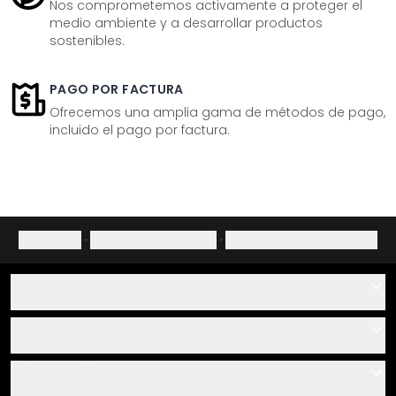
Nos comprometemos activamente a proteger el
medio ambiente y a desarrollar productos
sostenibles.
PAGO POR FACTURA
Ofrecemos una amplia gama de métodos de pago,
incluido el pago por factura.
Aviso legal
·
Política de privacidad
·
Derecho de desistimiento
Ayuda
Contacto
Servicio
Sobre nosotros
Instrucciones de pegado y montaje
Información
Preguntas frecuentes