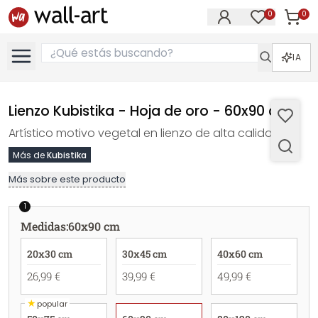
0
0
Artícul
Artículos e
IA
Lienzo Kubistika - Hoja de oro - 60x90 cm
Artístico motivo vegetal en lienzo de alta calidad.
Más de
Kubistika
Más sobre este producto
1
Medidas
:
60x90 cm
20x30 cm
30x45 cm
40x60 cm
26,99 €
39,99 €
49,99 €
★
popular