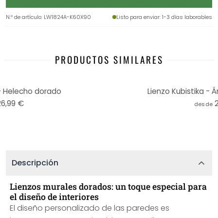
N.º de artículo
:
LW1824A-K60X90
Listo para enviar
: 1-3 días laborables
PRODUCTOS SIMILARES
 - Helecho dorado
Lienzo Kubistika - Á
26,99 €
desde
Descripción
Lienzos murales dorados: un toque especial para
el diseño de interiores
El diseño personalizado de las paredes es