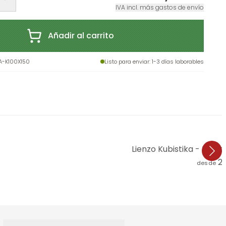
IVA incl. más gastos de envío
Añadir al carrito
-K100X150
Listo para enviar
: 1-3 días laborables
Lienzo Kubistika - Plan
2
desde