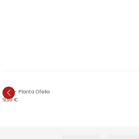
istika - Planta Ofelia
29,99 €