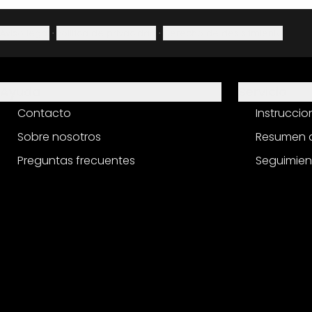
Aviso legal
·
Política de privacidad
·
Derecho de desistimiento
Ayuda
Servicio
Contacto
Instrucci
Sobre nosotros
Resumen d
Preguntas frecuentes
Seguimien