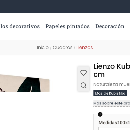
los decorativos
Papeles pintados
Decoración
Inicio
Cuadros
Lienzos
/
/
Lienzo Kub
cm
Naturaleza muer
Más de
Kubistika
Más sobre este pr
1
Medidas
:
100x