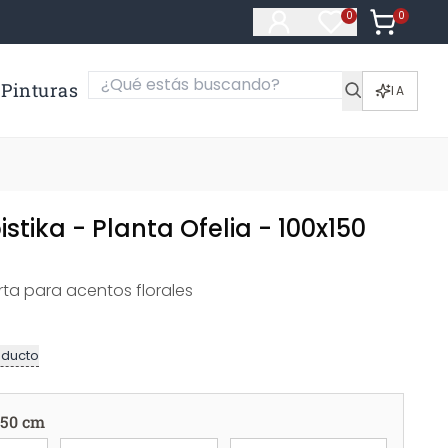
0
Artículos e
0
Artículos en fa
Pinturas
IA
istika - Planta Ofelia - 100x150
ta para acentos florales
oducto
150 cm