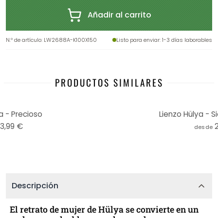
Añadir al carrito
N.º de artículo
:
LW2688A-K100X150
Listo para enviar
: 1-3 días laborables
PRODUCTOS SIMILARES
a - Precioso
Lienzo Hülya - S
13,99 €
desde
Descripción
El retrato de mujer de Hülya se convierte en un