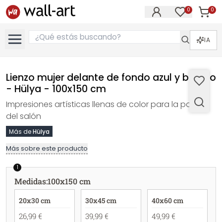
0
0
Artícul
Artículos e
IA
Lienzo mujer delante de fondo azul y blanco
- Hülya - 100x150 cm
Impresiones artísticas llenas de color para la pared
del salón
Más de
Hülya
Más sobre este producto
1
Medidas
:
100x150 cm
20x30 cm
30x45 cm
40x60 cm
26,99 €
39,99 €
49,99 €