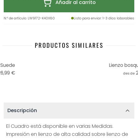
Añadir al carrito
N.º de artículo
:
LW9172-K40X60
Listo para enviar
: 1-3 días laborables
PRODUCTOS SIMILARES
 Suede
Lienzo bosq
26,99 €
desde
Descripción
El Cuadro está disponible en varias Medidas.
Impresión en lienzo de alta calidad sobre lienzo de