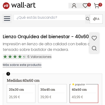
0
0
Artícul
Artículos e
IA
Lienzo Orquídea del bienestar - 40x60 cm
Impresión en lienzo de alta calidad con bellas artes
tensado sobre bastidor de madera.
6
Valoraciones
Más sobre este producto
1
Medidas
:
40x60 cm
★
popular
20x30 cm
30x45 cm
40x60 cm
26,99 €
39,99 €
49,99 €