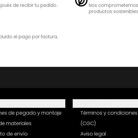
ués de recibir tu pedido.
Nos comprometemos ac
productos sostenibles
ido el pago por factura.
Información
ones de pegado y montaje
Términos y condiciones
e materiales
(CGC)
to de envío
Aviso legal