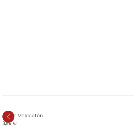
de amor Melocotón
13,99 €