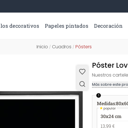
los decorativos
Papeles pintados
Decoración
Inicio
Cuadros
Pósters
/
/
Póster Lov
Nuestros carte
Más sobre este pr
1
Medidas
:
80x6
★
popular
30x24 cm
13,99 €