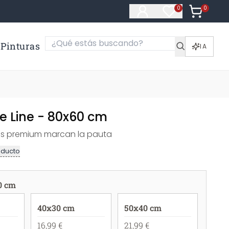
0
Artículos e
0
Artículos en fa
Pinturas
IA
e Line - 80x60 cm
les premium marcan la pauta
oducto
0 cm
40x30 cm
50x40 cm
16,99 €
21,99 €