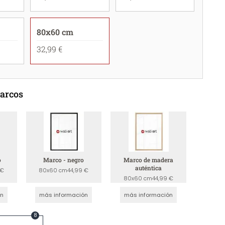
80x60 cm
32,99 €
marcos
o
Marco - negro
Marco de madera
auténtica
 €
80x60 cm
44,99 €
80x60 cm
44,99 €
ón
más información
más información
8