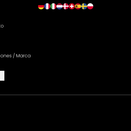
to
iones / Marca
es