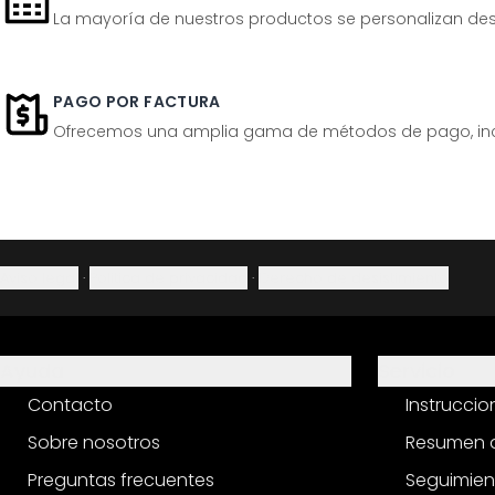
La mayoría de nuestros productos se personalizan desp
PAGO POR FACTURA
Ofrecemos una amplia gama de métodos de pago, inclu
Aviso legal
·
Política de privacidad
·
Derecho de desistimiento
Ayuda
Servicio
Contacto
Instrucci
Sobre nosotros
Resumen d
Preguntas frecuentes
Seguimien